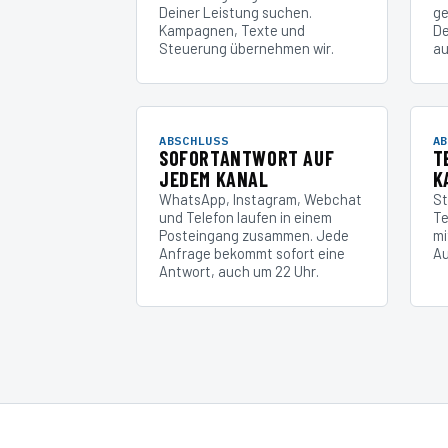
Deiner Leistung suchen.
ge
Kampagnen, Texte und
De
Steuerung übernehmen wir.
au
ABSCHLUSS
AB
SOFORTANTWORT AUF
T
JEDEM KANAL
K
WhatsApp, Instagram, Webchat
St
und Telefon laufen in einem
Te
Posteingang zusammen. Jede
mi
Anfrage bekommt sofort eine
Au
Antwort, auch um 22 Uhr.