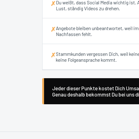
Du weißt, dass Social Media wichtig ist.
✗
Lust, ständig Videos zu drehen.
Angebote bleiben unbeantwortet, weil i
✗
Nachfassen fehlt.
Stammkunden vergessen Dich, weil kein
✗
keine Folgeansprache kommt.
Jeder dieser Punkte kostet Dich Umsat
Genau deshalb bekommst Du bei uns die