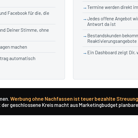
Termine werden direkt i
nd Facebook für die, die
Jedes offene Angebot wi
Antwort da ist
und Deiner Stimme, ohne
Bestandskunden bekomm
Reaktivierungsangebote
fragen machen
Ein Dashboard zeigt Dir,
ftrag automatisch
mmen.
Werbung ohne Nachfassen ist teuer bezahlte Streuun
 der geschlossene Kreis macht aus Marketingbudget planbare