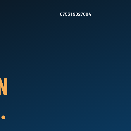
07531 9027004
N
.