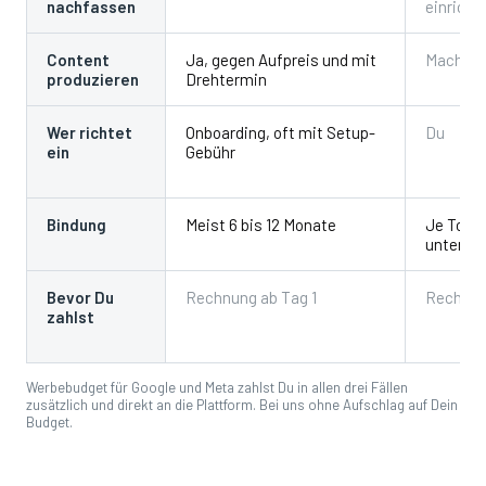
nachfassen
einricht
Content
Ja, gegen Aufpreis und mit
Machst 
produzieren
Drehtermin
Wer richtet
Onboarding, oft mit Setup-
Du
ein
Gebühr
Bindung
Meist 6 bis 12 Monate
Je Tool
untersch
Bevor Du
Rechnung ab Tag 1
Rechnun
zahlst
Werbebudget für Google und Meta zahlst Du in allen drei Fällen
zusätzlich und direkt an die Plattform. Bei uns ohne Aufschlag auf Dein
Budget.