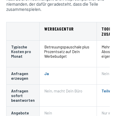
niemanden, der dafür geradesteht, dass die Teile
zusammenspielen.
WERBEAGENTUR
TOOLS 
ZUSAMM
Typische
Betreuungspauschale plus
Mehrere 
Kosten pro
Prozentsatz auf Dein
Abos plu
Monat
Werbebudget
eigene Z
Anfragen
Ja
Nein
erzeugen
Anfragen
Nein, macht Dein Büro
Teilwei
sofort
beantworten
Angebote
Nein
Nur wen