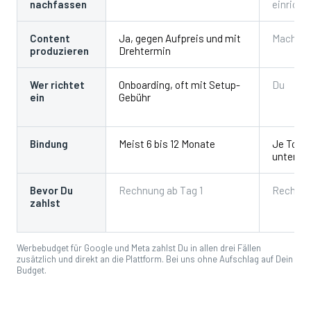
nachfassen
einricht
Content
Ja, gegen Aufpreis und mit
Machst 
produzieren
Drehtermin
Wer richtet
Onboarding, oft mit Setup-
Du
ein
Gebühr
Bindung
Meist 6 bis 12 Monate
Je Tool
untersch
Bevor Du
Rechnung ab Tag 1
Rechnun
zahlst
Werbebudget für Google und Meta zahlst Du in allen drei Fällen
zusätzlich und direkt an die Plattform. Bei uns ohne Aufschlag auf Dein
Budget.