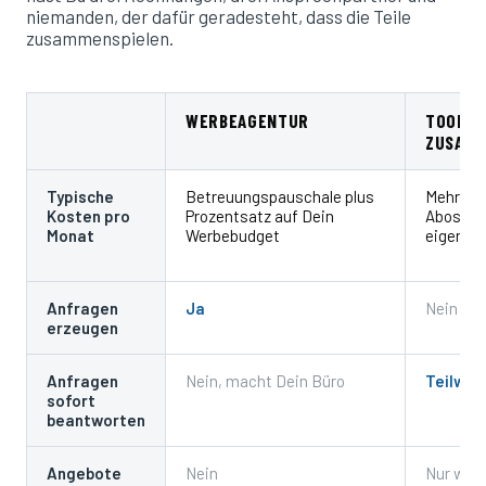
niemanden, der dafür geradesteht, dass die Teile
zusammenspielen.
WERBEAGENTUR
TOOLS 
ZUSAMM
Typische
Betreuungspauschale plus
Mehrere 
Kosten pro
Prozentsatz auf Dein
Abos plu
Monat
Werbebudget
eigene Z
Anfragen
Ja
Nein
erzeugen
Anfragen
Nein, macht Dein Büro
Teilwei
sofort
beantworten
Angebote
Nein
Nur wen