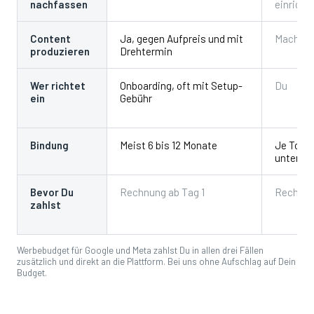
nachfassen
einricht
Content
Ja, gegen Aufpreis und mit
Machst 
produzieren
Drehtermin
Wer richtet
Onboarding, oft mit Setup-
Du
ein
Gebühr
Bindung
Meist 6 bis 12 Monate
Je Tool
untersch
Bevor Du
Rechnung ab Tag 1
Rechnun
zahlst
Werbebudget für Google und Meta zahlst Du in allen drei Fällen
zusätzlich und direkt an die Plattform. Bei uns ohne Aufschlag auf Dein
Budget.