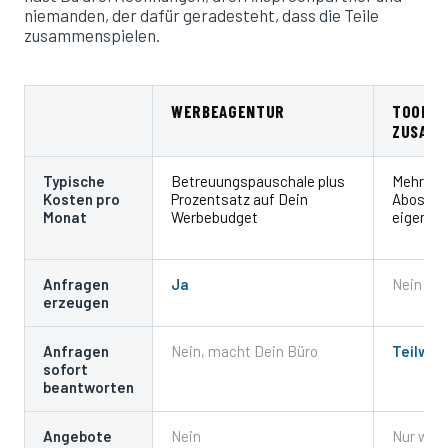
niemanden, der dafür geradesteht, dass die Teile
zusammenspielen.
WERBEAGENTUR
TOOLS 
ZUSAMM
Typische
Betreuungspauschale plus
Mehrere 
Kosten pro
Prozentsatz auf Dein
Abos plu
Monat
Werbebudget
eigene Z
Anfragen
Ja
Nein
erzeugen
Anfragen
Nein, macht Dein Büro
Teilwei
sofort
beantworten
Angebote
Nein
Nur wen