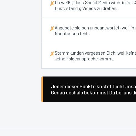
Du weißt, dass Social Media wichtig ist.
✗
Lust, ständig Videos zu drehen.
Angebote bleiben unbeantwortet, weil i
✗
Nachfassen fehlt.
Stammkunden vergessen Dich, weil kein
✗
keine Folgeansprache kommt.
Jeder dieser Punkte kostet Dich Umsat
Genau deshalb bekommst Du bei uns die