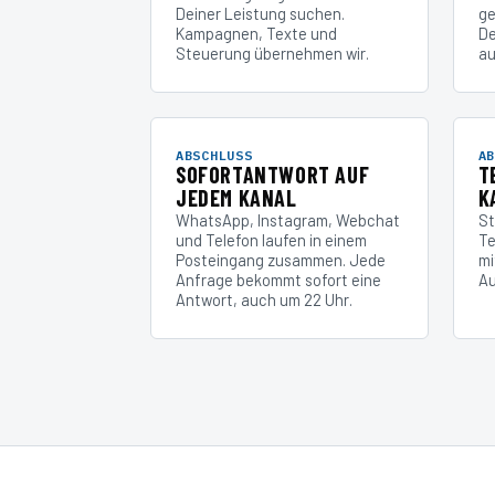
Deiner Leistung suchen.
ge
Kampagnen, Texte und
De
Steuerung übernehmen wir.
au
ABSCHLUSS
AB
SOFORTANTWORT AUF
T
JEDEM KANAL
K
WhatsApp, Instagram, Webchat
St
und Telefon laufen in einem
Te
Posteingang zusammen. Jede
mi
Anfrage bekommt sofort eine
Au
Antwort, auch um 22 Uhr.