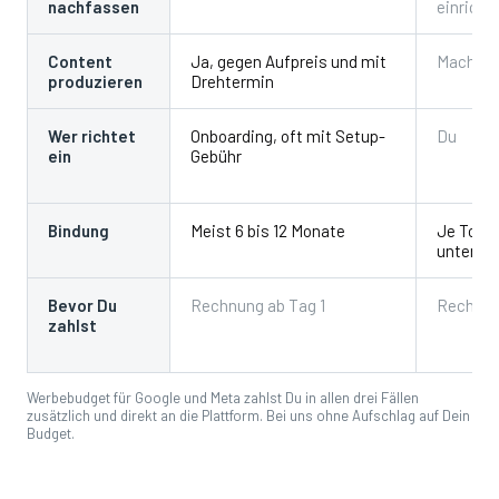
nachfassen
einricht
Content
Ja, gegen Aufpreis und mit
Machst 
produzieren
Drehtermin
Wer richtet
Onboarding, oft mit Setup-
Du
ein
Gebühr
Bindung
Meist 6 bis 12 Monate
Je Tool
untersch
Bevor Du
Rechnung ab Tag 1
Rechnun
zahlst
Werbebudget für Google und Meta zahlst Du in allen drei Fällen
zusätzlich und direkt an die Plattform. Bei uns ohne Aufschlag auf Dein
Budget.