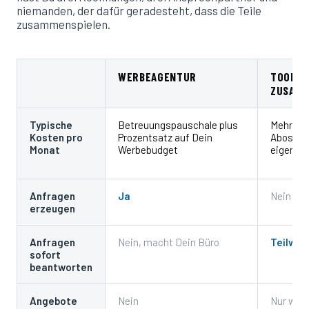
niemanden, der dafür geradesteht, dass die Teile
zusammenspielen.
WERBEAGENTUR
TOOLS 
ZUSAMM
Typische
Betreuungspauschale plus
Mehrere 
Kosten pro
Prozentsatz auf Dein
Abos plu
Monat
Werbebudget
eigene Z
Anfragen
Ja
Nein
erzeugen
Anfragen
Nein, macht Dein Büro
Teilwei
sofort
beantworten
Angebote
Nein
Nur wen