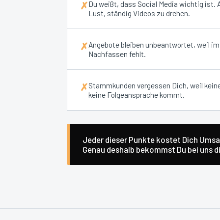
Du weißt, dass Social Media wichtig ist.
✗
Lust, ständig Videos zu drehen.
Angebote bleiben unbeantwortet, weil i
✗
Nachfassen fehlt.
Stammkunden vergessen Dich, weil kein
✗
keine Folgeansprache kommt.
Jeder dieser Punkte kostet Dich Umsat
Genau deshalb bekommst Du bei uns die