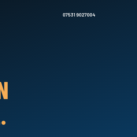
07531 9027004
N
.