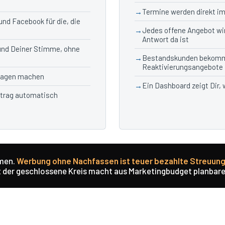
Termine werden direkt i
nd Facebook für die, die
Jedes offene Angebot wi
Antwort da ist
und Deiner Stimme, ohne
Bestandskunden bekomm
Reaktivierungsangebote
fragen machen
Ein Dashboard zeigt Dir,
ftrag automatisch
mmen.
Werbung ohne Nachfassen ist teuer bezahlte Streuun
 der geschlossene Kreis macht aus Marketingbudget planbare