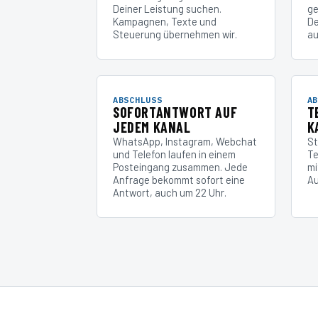
Deiner Leistung suchen.
ge
Kampagnen, Texte und
De
Steuerung übernehmen wir.
au
ABSCHLUSS
AB
SOFORTANTWORT AUF
T
JEDEM KANAL
K
WhatsApp, Instagram, Webchat
St
und Telefon laufen in einem
Te
Posteingang zusammen. Jede
mi
Anfrage bekommt sofort eine
Au
Antwort, auch um 22 Uhr.