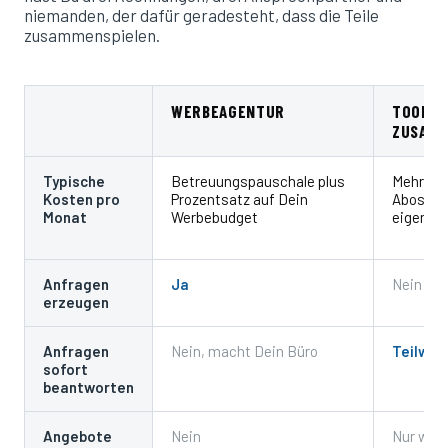
niemanden, der dafür geradesteht, dass die Teile
zusammenspielen.
WERBEAGENTUR
TOOLS 
ZUSAMM
Typische
Betreuungspauschale plus
Mehrere 
Kosten pro
Prozentsatz auf Dein
Abos plu
Monat
Werbebudget
eigene Z
Anfragen
Ja
Nein
erzeugen
Anfragen
Nein, macht Dein Büro
Teilwei
sofort
beantworten
Angebote
Nein
Nur wen