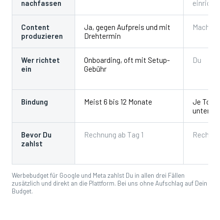
nachfassen
einricht
Content
Ja, gegen Aufpreis und mit
Machst 
produzieren
Drehtermin
Wer richtet
Onboarding, oft mit Setup-
Du
ein
Gebühr
Bindung
Meist 6 bis 12 Monate
Je Tool
untersch
Bevor Du
Rechnung ab Tag 1
Rechnun
zahlst
Werbebudget für Google und Meta zahlst Du in allen drei Fällen
zusätzlich und direkt an die Plattform. Bei uns ohne Aufschlag auf Dein
Budget.