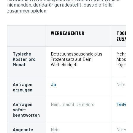
niemanden, der dafür geradesteht, dass die Teile
zusammenspielen.
WERBEAGENTUR
TOOLS 
ZUSAMM
Typische
Betreuungspauschale plus
Mehrere 
Kosten pro
Prozentsatz auf Dein
Abos plu
Monat
Werbebudget
eigene Z
Anfragen
Ja
Nein
erzeugen
Anfragen
Nein, macht Dein Büro
Teilwei
sofort
beantworten
Angebote
Nein
Nur wen