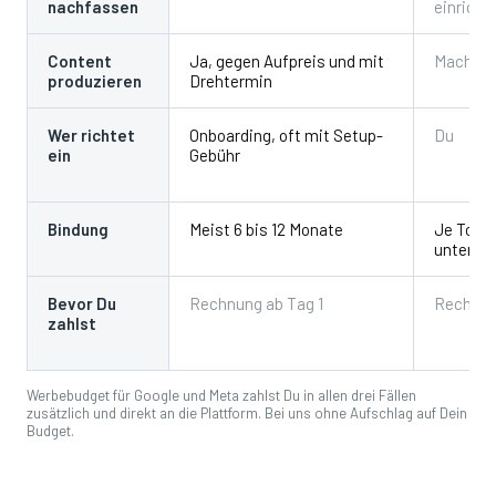
nachfassen
einricht
Content
Ja, gegen Aufpreis und mit
Machst 
produzieren
Drehtermin
Wer richtet
Onboarding, oft mit Setup-
Du
ein
Gebühr
Bindung
Meist 6 bis 12 Monate
Je Tool
untersch
Bevor Du
Rechnung ab Tag 1
Rechnun
zahlst
Werbebudget für Google und Meta zahlst Du in allen drei Fällen
zusätzlich und direkt an die Plattform. Bei uns ohne Aufschlag auf Dein
Budget.