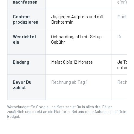
nachfassen
einricht
Content
Ja, gegen Aufpreis und mit
Machst 
produzieren
Drehtermin
Wer richtet
Onboarding, oft mit Setup-
Du
ein
Gebühr
Bindung
Meist 6 bis 12 Monate
Je Tool
untersch
Bevor Du
Rechnung ab Tag 1
Rechnun
zahlst
Werbebudget für Google und Meta zahlst Du in allen drei Fällen
zusätzlich und direkt an die Plattform. Bei uns ohne Aufschlag auf Dein
Budget.