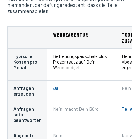
niemanden, der dafür geradesteht, dass die Teile
zusammenspielen.
WERBEAGENTUR
TOOLS 
ZUSAMM
Typische
Betreuungspauschale plus
Mehrere 
Kosten pro
Prozentsatz auf Dein
Abos plu
Monat
Werbebudget
eigene Z
Anfragen
Ja
Nein
erzeugen
Anfragen
Nein, macht Dein Büro
Teilwei
sofort
beantworten
Angebote
Nein
Nur wen