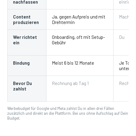
nachfassen
einricht
Content
Ja, gegen Aufpreis und mit
Machst 
produzieren
Drehtermin
Wer richtet
Onboarding, oft mit Setup-
Du
ein
Gebühr
Bindung
Meist 6 bis 12 Monate
Je Tool
untersch
Bevor Du
Rechnung ab Tag 1
Rechnun
zahlst
Werbebudget für Google und Meta zahlst Du in allen drei Fällen
zusätzlich und direkt an die Plattform. Bei uns ohne Aufschlag auf Dein
Budget.