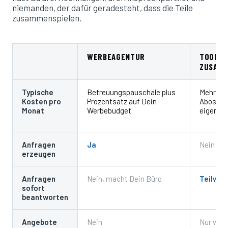
niemanden, der dafür geradesteht, dass die Teile
zusammenspielen.
WERBEAGENTUR
TOOLS 
ZUSAMM
Typische
Betreuungspauschale plus
Mehrere 
Kosten pro
Prozentsatz auf Dein
Abos plu
Monat
Werbebudget
eigene Z
Anfragen
Ja
Nein
erzeugen
Anfragen
Nein, macht Dein Büro
Teilwei
sofort
beantworten
Angebote
Nein
Nur wen